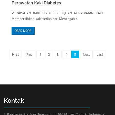
Perawatan Kaki Diabetes
PERAWATAN KAKI DIABETES TUJUAN PERAWATAN KAKI:
Membersihkan kaki setiap hari Mencegah t
READ MORE
First
Prev
1
2
3
4
5
Next
Last
Kontak
Jl. Pahlawan, Parakan, Temanggung 56254, Jawa Tengah, Indonesia