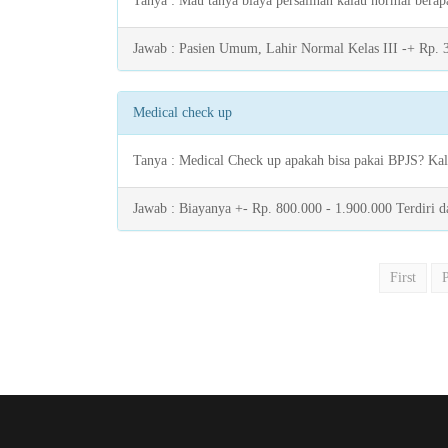
Tanya : Mau tanya biaya persalinan kalau normal berap
Jawab : Pasien Umum, Lahir Normal Kelas III -+ Rp. 3-4
Medical check up
Tanya : Medical Check up apakah bisa pakai BPJS? Kal
Jawab : Biayanya +- Rp. 800.000 - 1.900.000 Terdiri da
First
P