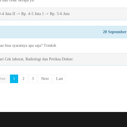
a dan cesar berapa ya?
 Juta II -+ Rp. 4-5 Juta 1 -+ Rp. 5-6 Juta
20 September
au bisa syaratnya apa saja? Trmksh
ri Cek laborat, Radiologi dan Periksa Dokter.
rev
1
2
3
Next
Last