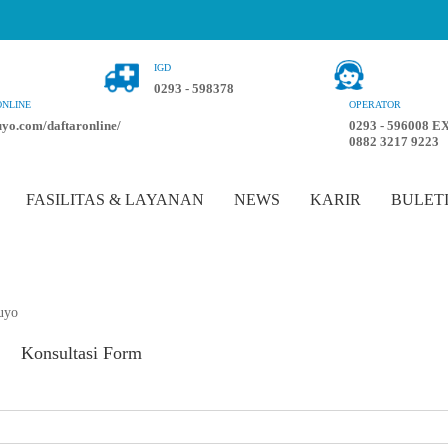
IGD
0293 - 598378
ONLINE
OPERATOR
luyo.com/daftaronline/
0293 - 596008 EX
0882 3217 9223
FASILITAS & LAYANAN
NEWS
KARIR
BULET
uyo
Konsultasi Form