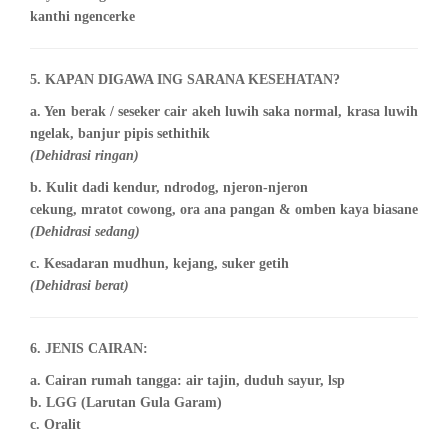
kanthi ngencerke
5. KAPAN DIGAWA ING SARANA KESEHATAN?
a. Yen berak / seseker cair akeh luwih saka normal, krasa luwih
ngelak, banjur pipis sethithik
(Dehidrasi ringan)
b. Kulit dadi kendur, ndrodog, njeron-njeron
cekung, mratot cowong, ora ana pangan & omben kaya biasane
(Dehidrasi sedang)
c. Kesadaran mudhun, kejang, suker getih
(Dehidrasi berat)
6. JENIS CAIRAN:
a. Cairan rumah tangga: air tajin, duduh sayur, lsp
b. LGG (Larutan Gula Garam)
c. Oralit