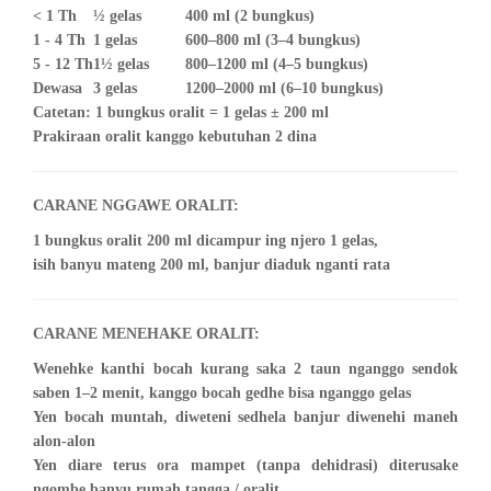
< 1 Th
½ gelas
400 ml (2 bungkus)
1 - 4 Th
1 gelas
600–800 ml (3–4 bungkus)
5 - 12 Th
1½ gelas
800–1200 ml (4–5 bungkus)
Dewasa
3 gelas
1200–2000 ml (6–10 bungkus)
Catetan: 1 bungkus oralit = 1 gelas ± 200 ml
Prakiraan oralit kanggo kebutuhan 2 dina
CARANE NGGAWE ORALIT:
1 bungkus oralit 200 ml dicampur ing njero 1 gelas,
isih banyu mateng 200 ml, banjur diaduk nganti rata
CARANE MENEHAKE ORALIT:
Wenehke kanthi bocah kurang saka 2 taun nganggo sendok
saben 1–2 menit, kanggo bocah gedhe bisa nganggo gelas
Yen bocah muntah, diweteni sedhela banjur diwenehi maneh
alon-alon
Yen diare terus ora mampet (tanpa dehidrasi) diterusake
ngombe banyu rumah tangga / oralit