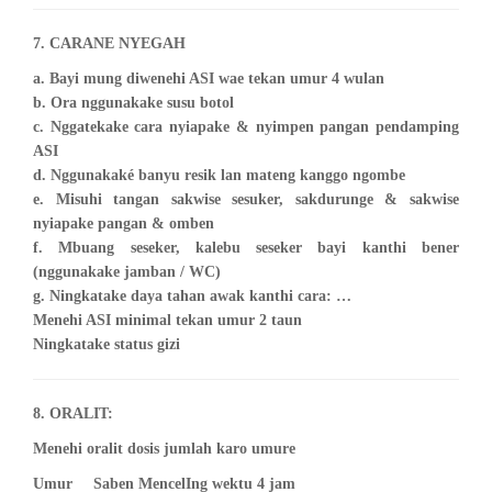
7. CARANE NYEGAH
a. Bayi mung diwenehi ASI wae tekan umur 4 wulan
b. Ora nggunakake susu botol
c. Nggatekake cara nyiapake & nyimpen pangan pendamping
ASI
d. Nggunakaké banyu resik lan mateng kanggo ngombe
e. Misuhi tangan sakwise sesuker, sakdurunge & sakwise
nyiapake pangan & omben
f. Mbuang seseker, kalebu seseker bayi kanthi bener
(nggunakake jamban / WC)
g. Ningkatake daya tahan awak kanthi cara: …
Menehi ASI minimal tekan umur 2 taun
Ningkatake status gizi
8. ORALIT:
Menehi oralit dosis jumlah karo umure
Umur
Saben Mencel
Ing wektu 4 jam