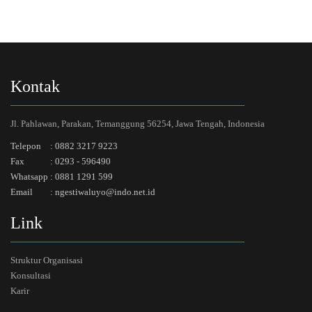
Kontak
Jl. Pahlawan, Parakan, Temanggung 56254, Jawa Tengah, Indonesia
Telepon
:
0882 3217 9223
Fax
:
0293 - 596490
Whatsapp
:
0881 1291 599
Email
:
ngestiwaluyo@indo.net.id
Link
Struktur Organisasi
Konsultasi
Karir