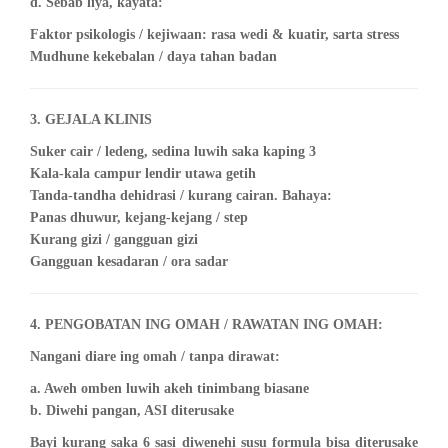
d. Sebab liya, kayata:
Faktor psikologis / kejiwaan: rasa wedi & kuatir, sarta stress
Mudhune kekebalan / daya tahan badan
3. GEJALA KLINIS
Suker cair / ledeng, sedina luwih saka kaping 3
Kala-kala campur lendir utawa getih
Tanda-tandha dehidrasi / kurang cairan. Bahaya:
Panas dhuwur, kejang-kejang / step
Kurang gizi / gangguan gizi
Gangguan kesadaran / ora sadar
4. PENGOBATAN ING OMAH / RAWATAN ING OMAH:
Nangani diare ing omah / tanpa dirawat:
a. Aweh omben luwih akeh tinimbang biasane
b. Diwehi pangan, ASI diterusake
Bayi kurang saka 6 sasi diwenehi susu formula bisa diterusake