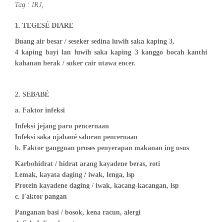
Tag :
IRJ
,
1. TEGESÉ DIARE
Buang air besar / seseker sedina luwih saka kaping 3,
4 kaping bayi lan luwih saka kaping 3 kanggo bocah kanthi
kahanan berak / suker cair utawa encer.
2. SEBABÉ
a. Faktor infeksi
Infeksi jejang paru pencernaan
Infeksi saka njabané saluran pencernaan
b. Faktor gangguan proses penyerapan makanan ing usus
Karbohidrat / hidrat arang kayadene beras, roti
Lemak, kayata daging / iwak, lenga, lsp
Protein kayadene daging / iwak, kacang-kacangan, lsp
c. Faktor pangan
Panganan basi / bosok, kena racun, alergi