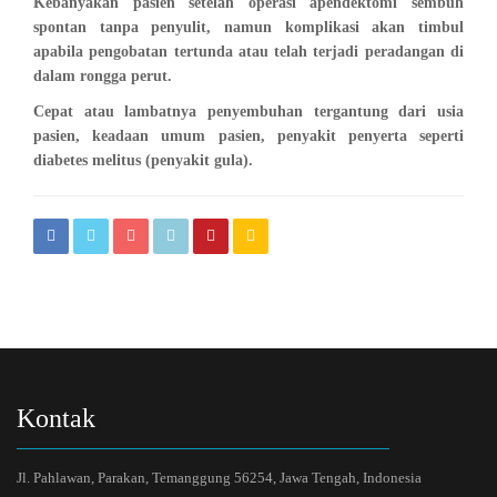
Kebanyakan pasien setelah operasi apendektomi sembuh
spontan tanpa penyulit, namun komplikasi akan timbul
apabila pengobatan tertunda atau telah terjadi peradangan di
dalam rongga perut.
Cepat atau lambatnya penyembuhan tergantung dari usia
pasien, keadaan umum pasien, penyakit penyerta seperti
diabetes melitus (penyakit gula).
Kontak
Jl. Pahlawan, Parakan, Temanggung 56254, Jawa Tengah, Indonesia